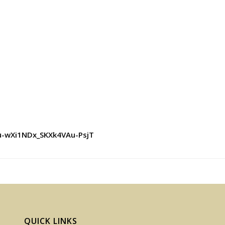
Yu-wXi1NDx_SKXk4VAu-PsjT
QUICK LINKS