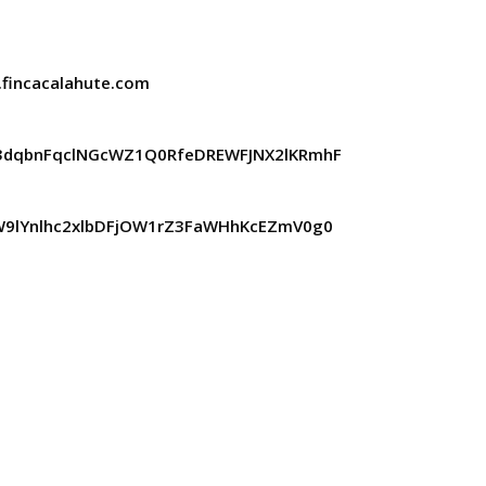
.fincacalahute.com
-kU3dqbnFqclNGcWZ1Q0RfeDREWFJNX2lKRmhF
kSW9lYnlhc2xlbDFjOW1rZ3FaWHhKcEZmV0g0